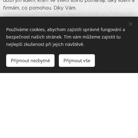
dobrým lidem, kteří ve svém volnu pomáhají, díky lidem a
firmám, co pomohou. Díky Vám.
Pro více informací zvolte sekci, která Vás zajmá, nebo
Používáme cookies, abychom zajistili správné fungování a
využijte naš profil na FB
Kačenka dětem
bezpečnost našich stránek. Tím vám můžeme zajistit tu
nejlepší zkušenost při jejich návštěvě.
Kontakt
Přijmout nezbytné
Přijmout vše
Jak mohu pomoci
Aktuality