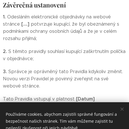
Závěrečná ustanovení
1.
Odesláním elektronické objednávky na webové
[….]
stránce
potvrzuje kupující, že byl obeznámený s
podmínkami ochrany osobních údajů a že je v celém
rozsahu přijímá;
2.
S těmito pravidly souhlasí kupující zaškrtnutím políčka
v objednávce;
3.
Správce je oprávněný tato Pravidla kdykoliv změnit.
Novou verzi Pravidel je povinný zveřejnit na své
webové stránce.
[Datum]
Tato Pravidla vstupují v platnost
Používáme cookies, abychom zajistili správné fungování a
bezpečnost našich stránek. Tím vám můžeme zajistit tu
nejlepší zkušenost při jejich návštěvě.