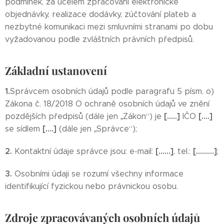
podmínek, za účelem zpracování elektronické
objednávky, realizace dodávky, zúčtování plateb a
nezbytné komunikaci mezi smluvními stranami po dobu
vyžadovanou podle zvláštních právních předpisů.
Základní ustanovení
1.
Správcem osobních údajů podle paragrafu 5 písm. o)
Zákona č. 18/2018 O ochraně osobních údajů ve znění
[…..]
[….]
pozdějších předpisů (dále jen „Zákon“) je
IČO
[….]
se sídlem
(dále jen „Správce“);
2.
[……]
[………]
Kontaktní údaje správce jsou: e-mail:
, tel.:
;
3.
Osobními údaji se rozumí všechny informace
identifikující fyzickou nebo právnickou osobu.
Zdroje zpracovávaných osobních údajů