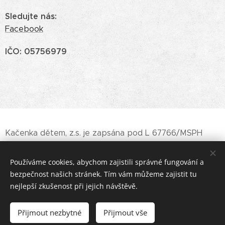
Sledujte nás
:
Facebook
IČO: 05756979
Kačenka dětem, z.s. je zapsána pod L 67766/MSPH
Městský soud v Praze
Používáme cookies, abychom zajistili správné fungování a
bezpečnost našich stránek. Tím vám můžeme zajistit tu
nejlepší zkušenost při jejich návštěvě.
Děkujeme, že pomáháte s námi
Kačenka Dětem
Přijmout nezbytné
Přijmout vše
Cookies