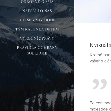
ODBORNĚ O SMA
NAPSALI O NÁS
CO SE VŽDY HODÍ
TÝM KAČENKA DĚTEM
VÝROČNÍ ZPRÁVY
K vizuál
PRAVIDLA OCHRANY
SOUKROMÍ
Kromě nadp
vašeho člá
Ea commodi 
molestiae c