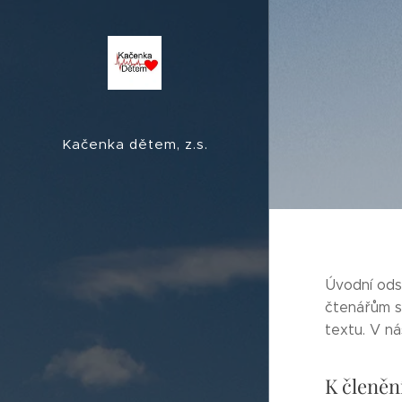
Kačenka dětem, z.s.
Úvodní ods
čtenářům s
textu. V ná
K členěn