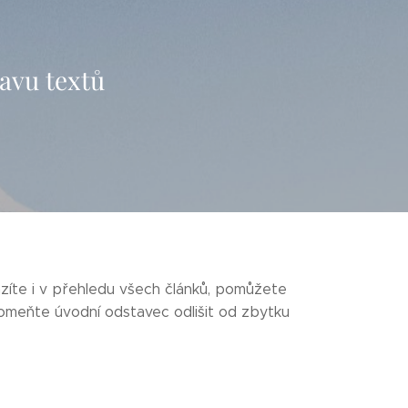
ravu textů
azíte i v přehledu všech článků, pomůžete
omeňte úvodní odstavec odlišit od zbytku