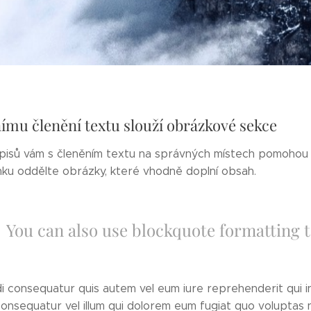
nímu členění textu slouží obrázkové sekce
isů vám s členěním textu na správných místech pomohou 
nku oddělte obrázky, které vhodně doplní obsah.
You can also use blockquote formatting 
consequatur quis autem vel eum iure reprehenderit qui in 
onsequatur vel illum qui dolorem eum fugiat quo voluptas 