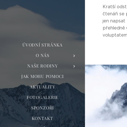
Kratší ods
čtenáři se
jen napsat 
přehledně u
voluptatem 
ÚVODNÍ STRÁNKA
O NÁS
NAŠE RODINY
JAK MOHU POMOCI
AKTUALITY
FOTOGALERIE
SPONZOŘI
KONTAKT