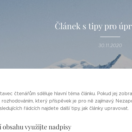
Článek s tipy pro úp
30.11.2020
tavec čtenářům sděluje hlavní téma článku. Pokud jej zobr
 rozhodováním, který příspěvek je pro ně zajímavý. Nezap
sledujících řádcích najdete další tipy, jak články upravovat.
í obsahu využijte nadpisy