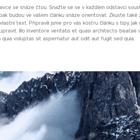
tavce se snáze čtou. Snažte se se v každém odstavci soust
 pak budou ve vašem článku snáze orientovat. Zkuste také
vlastní text. Připravili jsme pro vás kostru článku s tipy, 
pravit. Illo inventore veritatis et quasi architecto beata
quia voluptas sit aspernatur aut odit aut fugit sed quia.